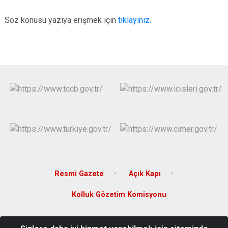
Çatalca
Şile
Esenyurt
Söz konusu yazıya erişmek için
tıklayınız.
Esenler
Silivri
Sancaktepe
Eyüpsultan
Şişli
Sultangazi
Resmi Gazete
Açık Kapı
Kolluk Gözetim Komisyonu
Taşoluk Mahallesi Akbaba Sokak No.3 Pk:34283 Arnavutköy /