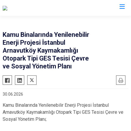
İstanbul
Kamu Binalarında Yenilenebilir
Enerji Projesi İstanbul
Adalar
Fatih
Sultanbeyli
Arnavutköy Kaymakamlığı
Avcılar
Gaziosmanpaşa
Tuzla
Otopark Tipi GES Tesisi Çevre
Bağcılar
Güngören
Ümraniye
ve Sosyal Yönetim Planı
Bahçelievler
Kadıköy
Üsküdar
Bakırköy
Kağıthane
Zeytinburnu
Bayrampaşa
Kartal
Arnavutköy
30.06.2026
Beşiktaş
Küçükçekmece
Ataşehir
Kamu Binalarında Yenilenebilir Enerji Projesi İstanbul
Beykoz
Maltepe
Başakşehir
Arnavutköy Kaymakamlığı Otopark Tipi GES Tesisi Çevre ve
Beyoğlu
Pendik
Beylikdüzü
Sosyal Yönetim Planı;
Büyükçekmece
Sarıyer
Çekmeköy