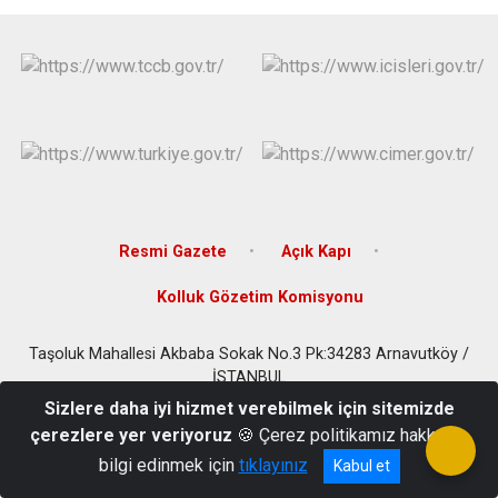
Çatalca
Şile
Esenyurt
Esenler
Silivri
Sancaktepe
Eyüpsultan
Şişli
Sultangazi
Resmi Gazete
Açık Kapı
Kolluk Gözetim Komisyonu
Taşoluk Mahallesi Akbaba Sokak No.3 Pk:34283 Arnavutköy /
İSTANBUL
Sizlere daha iyi hizmet verebilmek için sitemizde
0212 597 92 32 - 0212 597 24 87 - Faks: 0212 597 46 85
çerezlere yer veriyoruz
🍪 Çerez politikamız hakkında
bilgi edinmek için
tıklayınız
Kabul et