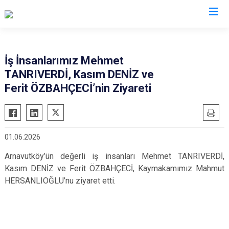
İstanbul
İş İnsanlarımız Mehmet
TANRIVERDİ, Kasım DENİZ ve
Adalar
Fatih
Sultanbeyli
Ferit ÖZBAHÇECİ’nin Ziyareti
Avcılar
Gaziosmanpaşa
Tuzla
Bağcılar
Güngören
Ümraniye
Bahçelievler
Kadıköy
Üsküdar
01.06.2026
Bakırköy
Kağıthane
Zeytinburnu
Arnavutköy’ün değerli iş insanları Mehmet TANRIVERDİ,
Bayrampaşa
Kartal
Arnavutköy
Kasım DENİZ ve Ferit ÖZBAHÇECİ, Kaymakamımız Mahmut
Beşiktaş
Küçükçekmece
Ataşehir
HERSANLIOĞLU’nu ziyaret etti.
Beykoz
Maltepe
Başakşehir
Beyoğlu
Pendik
Beylikdüzü
Büyükçekmece
Sarıyer
Çekmeköy