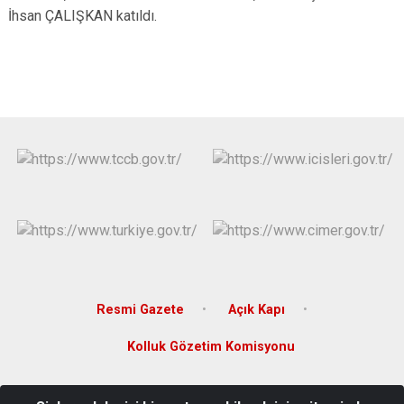
İhsan ÇALIŞKAN katıldı.
Çatalca
Şile
Esenyurt
Esenler
Silivri
Sancaktepe
Eyüpsultan
Şişli
Sultangazi
Resmi Gazete
Açık Kapı
Kolluk Gözetim Komisyonu
Taşoluk Mahallesi Akbaba Sokak No.3 Pk:34283 Arnavutköy /