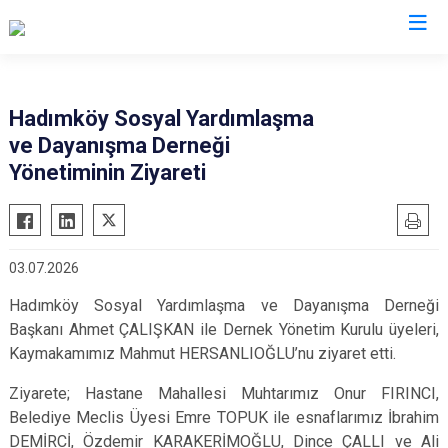
İstanbul
Hadımköy Sosyal Yardımlaşma
ve Dayanışma Derneği
Adalar
Fatih
Sultanbeyli
Yönetiminin Ziyareti
Avcılar
Gaziosmanpaşa
Tuzla
Bağcılar
Güngören
Ümraniye
Bahçelievler
Kadıköy
Üsküdar
03.07.2026
Bakırköy
Kağıthane
Zeytinburnu
Hadımköy Sosyal Yardımlaşma ve Dayanışma Derneği
Bayrampaşa
Kartal
Arnavutköy
Başkanı Ahmet ÇALIŞKAN ile Dernek Yönetim Kurulu üyeleri,
Beşiktaş
Küçükçekmece
Ataşehir
Kaymakamımız Mahmut HERSANLIOĞLU’nu ziyaret etti.
Beykoz
Maltepe
Başakşehir
Ziyarete; Hastane Mahallesi Muhtarımız Onur FIRINCI,
Beyoğlu
Pendik
Beylikdüzü
Belediye Meclis Üyesi Emre TOPUK ile esnaflarımız İbrahim
Büyükçekmece
Sarıyer
Çekmeköy
DEMİRCİ, Özdemir KARAKERİMOĞLU, Dince ÇALLI ve Ali