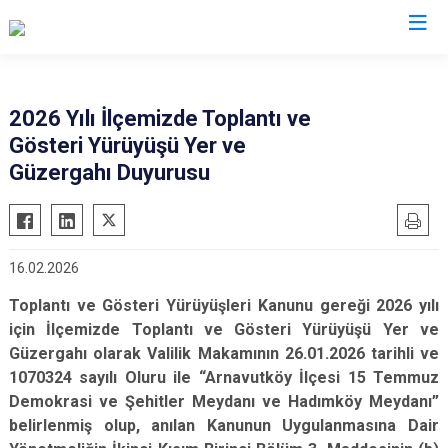
İstanbul
2026 Yılı İlçemizde Toplantı ve
Gösteri Yürüyüşü Yer ve
Adalar
Fatih
Sultanbeyli
Güzergahı Duyurusu
Avcılar
Gaziosmanpaşa
Tuzla
Bağcılar
Güngören
Ümraniye
Bahçelievler
Kadıköy
Üsküdar
16.02.2026
Bakırköy
Kağıthane
Zeytinburnu
Toplantı ve Gösteri Yürüyüşleri Kanunu gereği 2026 yılı
Bayrampaşa
Kartal
Arnavutköy
için İlçemizde Toplantı ve Gösteri Yürüyüşü Yer ve
Beşiktaş
Küçükçekmece
Ataşehir
Güzergahı olarak Valilik Makamının 26.01.2026 tarihli ve
Beykoz
Maltepe
Başakşehir
1070324 sayılı Oluru ile “Arnavutköy İlçesi 15 Temmuz
Demokrasi ve Şehitler Meydanı ve Hadımköy Meydanı”
Beyoğlu
Pendik
Beylikdüzü
belirlenmiş olup, anılan Kanunun Uygulanmasına Dair
Büyükçekmece
Sarıyer
Çekmeköy