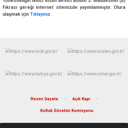
Yönetmeliğin İkinci Kısım Birinci Bölüm 3. Maddesinin (b)
Çatalca
Şile
Esenyurt
Fıkrası gereği internet sitemizde yayımlanmıştır. Olura
ulaşmak için
Tıklayınız.
Esenler
Silivri
Sancaktepe
Eyüpsultan
Şişli
Sultangazi
Resmi Gazete
Açık Kapı
Kolluk Gözetim Komisyonu
Taşoluk Mahallesi Akbaba Sokak No.3 Pk:34283 Arnavutköy /