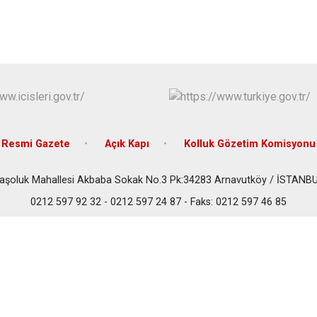
Beykoz
Beyoğlu
Büyükçekme
Çatalca
Esenler
Eyüpsultan
Resmi Gazete
Açık Kapı
Kolluk Gözetim Komisyonu
aşoluk Mahallesi Akbaba Sokak No.3 Pk:34283 Arnavutköy / İSTANB
0212 597 92 32 - 0212 597 24 87 - Faks: 0212 597 46 85