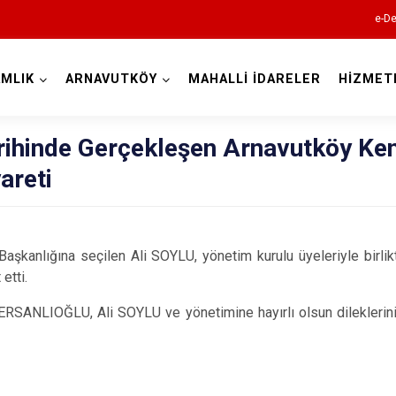
e-De
MLIK
ARNAVUTKÖY
MAHALLİ İDARELER
HİZMET
İstanbul
rihinde Gerçekleşen Arnavutköy Ke
areti
Adalar
Avcılar
Bağcılar
Başkanlığına seçilen Ali SOYLU, yönetim kurulu üyeleriyle bir
etti.
Bahçelievler
Bakırköy
ANLIOĞLU, Ali SOYLU ve yönetimine hayırlı olsun dileklerini i
Bayrampaşa
Beşiktaş