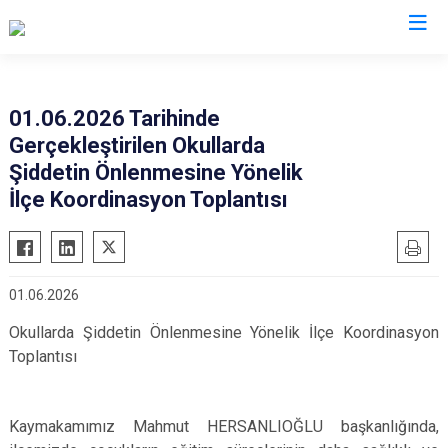
İstanbul
01.06.2026 Tarihinde
Gerçekleştirilen Okullarda
Adalar
Fatih
Sultanbeyli
Şiddetin Önlenmesine Yönelik
Avcılar
Gaziosmanpaşa
Tuzla
İlçe Koordinasyon Toplantısı
Bağcılar
Güngören
Ümraniye
Bahçelievler
Kadıköy
Üsküdar
Bakırköy
Kağıthane
Zeytinburnu
01.06.2026
Bayrampaşa
Kartal
Arnavutköy
Okullarda Şiddetin Önlenmesine Yönelik İlçe Koordinasyon
Beşiktaş
Küçükçekmece
Ataşehir
Toplantısı
Beykoz
Maltepe
Başakşehir
Beyoğlu
Pendik
Beylikdüzü
Kaymakamımız Mahmut HERSANLIOĞLU başkanlığında,
Büyükçekmece
Sarıyer
Çekmeköy