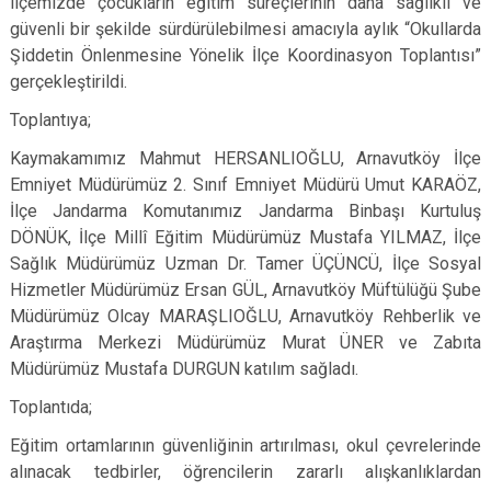
ilçemizde çocukların eğitim süreçlerinin daha sağlıklı ve
Çatalca
Şile
Esenyurt
güvenli bir şekilde sürdürülebilmesi amacıyla aylık “Okullarda
Esenler
Şiddetin Önlenmesine Yönelik İlçe Koordinasyon Toplantısı”
Silivri
Sancaktepe
gerçekleştirildi.
Eyüpsultan
Şişli
Sultangazi
Toplantıya;
Kaymakamımız Mahmut HERSANLIOĞLU, Arnavutköy İlçe
Emniyet Müdürümüz 2. Sınıf Emniyet Müdürü Umut KARAÖZ,
İlçe Jandarma Komutanımız Jandarma Binbaşı Kurtuluş
DÖNÜK, İlçe Millî Eğitim Müdürümüz Mustafa YILMAZ, İlçe
Sağlık Müdürümüz Uzman Dr. Tamer ÜÇÜNCÜ, İlçe Sosyal
Hizmetler Müdürümüz Ersan GÜL, Arnavutköy Müftülüğü Şube
Müdürümüz Olcay MARAŞLIOĞLU, Arnavutköy Rehberlik ve
Araştırma Merkezi Müdürümüz Murat ÜNER ve Zabıta
Müdürümüz Mustafa DURGUN katılım sağladı.
Toplantıda;
Eğitim ortamlarının güvenliğinin artırılması, okul çevrelerinde
alınacak tedbirler, öğrencilerin zararlı alışkanlıklardan